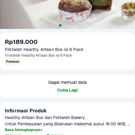
Rp189.000
Firstwish Healthy Artisan Box isi 6 Pack
Firstwish Healthy Artisan Box isi 6 Pack
Premium
Gagal memuat data
Coba Lagi
Informasi Produk
Healthy Artisan Box dari Firstwish Bakery

Untuk Pembayaran yang dilakukan maksimal pukul 16.00 WIB, 
paket akan dikirimkan H+1 dari tanggal pembelian dengan 
Baca Selengkapnya