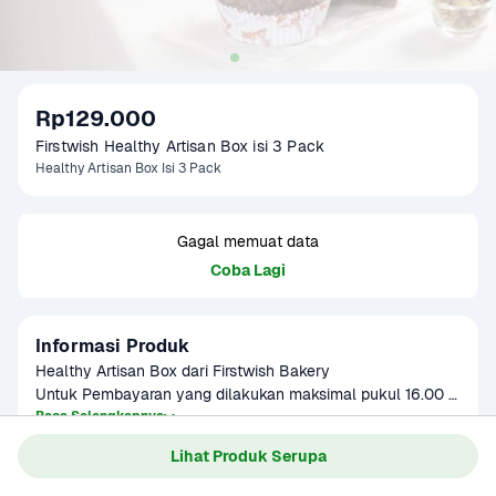
Rp129.000
Firstwish Healthy Artisan Box isi 3 Pack
Healthy Artisan Box Isi 3 Pack
Gagal memuat data
Coba Lagi
Informasi Produk
Healthy Artisan Box dari Firstwish Bakery

Untuk Pembayaran yang dilakukan maksimal pukul 16.00 
WIB, paket akan dikirimkan H+1 dari tanggal pembelian 
Baca Selengkapnya
Kategori
Sarapan
dengan operational pengiriman pukul 10.00 WIB - 18.00 
Lihat Produk Serupa
Umur Simpan
2 hari(suhu ruang), 7 hari (dalam 
WIB.

kulkas)
Untuk Pembayaran yang dilakukan diatas pukul 16.00 WIB, 