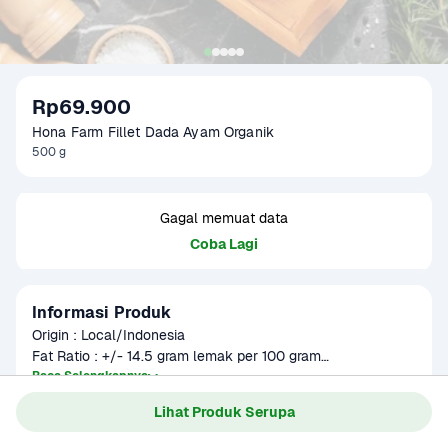
Rp69.900
Hona Farm Fillet Dada Ayam Organik
500 g
Gagal memuat data
Coba Lagi
Informasi Produk
Origin : Local/Indonesia

Fat Ratio : +/- 14.5 gram lemak per 100 gram

Gramation : 250 gram & 500 gram

Baca Selengkapnya
Kategori
Protein
Glazing : 5-10%

Lihat Produk Serupa
Umur Simpan
4-9 bulan
Part : Boneless Breast skinless

Item Size : P28, L20, T2 cm
