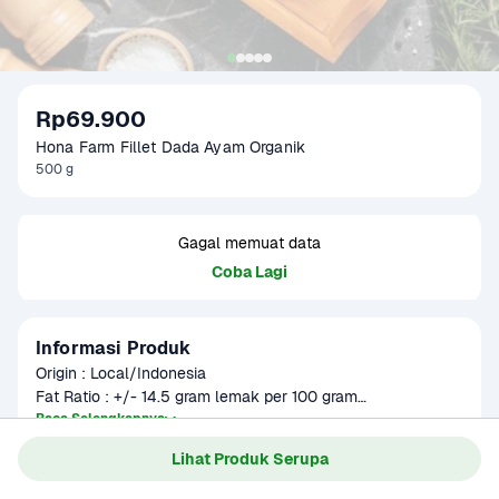
Rp69.900
Hona Farm Fillet Dada Ayam Organik
500 g
Gagal memuat data
Coba Lagi
Informasi Produk
Origin : Local/Indonesia

Fat Ratio : +/- 14.5 gram lemak per 100 gram

Gramation : 250 gram & 500 gram

Baca Selengkapnya
Kategori
Protein
Glazing : 5-10%

Lihat Produk Serupa
Umur Simpan
4-9 bulan
Part : Boneless Breast skinless

Item Size : P28, L20, T2 cm
