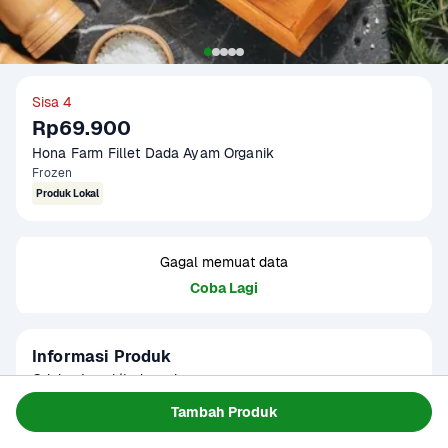
Sisa 4
Rp69.900
Hona Farm Fillet Dada Ayam Organik
Frozen
Produk Lokal
Gagal memuat data
Coba Lagi
Informasi Produk
Origin : Local/Indonesia

Fat Ratio : +/- 14.5 gram lemak per 100 gram

Tambah Produk
Gramation : 250 gram & 500 gram

Baca Selengkapnya
Kategori
Protein
Glazing : 5-10%
