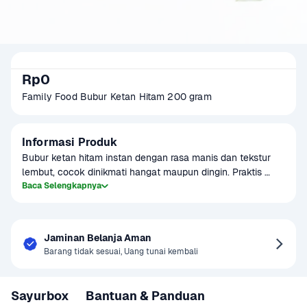
Rp0
Family Food Bubur Ketan Hitam 200 gram
Informasi Produk
Bubur ketan hitam instan dengan rasa manis dan tekstur 
lembut, cocok dinikmati hangat maupun dingin. Praktis 
disajikan sebagai camilan atau dessert keluarga kapan 
Baca Selengkapnya
saja.
Jaminan Belanja Aman
Barang tidak sesuai, Uang tunai kembali
Sayurbox
Bantuan & Panduan