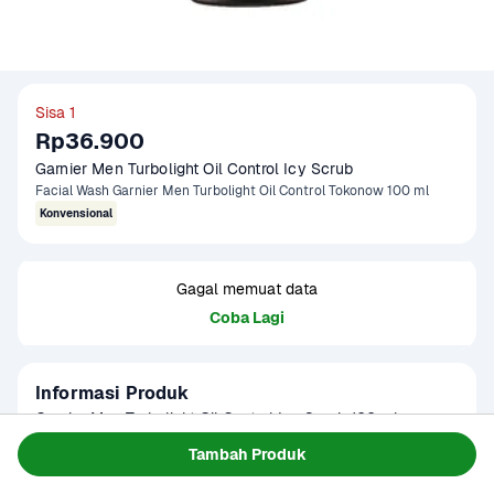
Sisa 1
Rp36.900
Garnier Men Turbolight Oil Control Icy Scrub
Facial Wash Garnier Men Turbolight Oil Control Tokonow 100 ml
Konvensional
Gagal memuat data
Coba Lagi
Informasi Produk
Garnier Men Turbolight Oil Control Icy Scrub 100 ml 
membantu membersihkan kulit dari minyak berlebih dan 
Tambah Produk
kotoran dengan sensasi dingin menyegarkan. Diperkaya 
Baca Selengkapnya
Kategori
Perawatan Diri
dengan mineral clay dan butiran scrub, produk ini efektif 