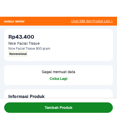
Lihat S&K dan Produk Lain >
Rp43.400
Nice Facial Tissue
Nice Facial Tissue 900 gram
Konvensional
Gagal memuat data
Coba Lagi
Informasi Produk
Nice Tissue adalah tisu serbaguna dengan isi sangat 
Tambah Produk
banyak yang cocok untuk kebutuhan rumah tangga, 
restoran, hingga usaha. Lembaran tisunya lembut dan kuat, 
Baca Selengkapnya