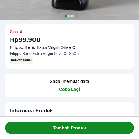
Sisa 4
Rp99.900
Filippo Berio Extra Virgin Olive Oil 
Filippo Berio Extra Virgin Olive Oil 250 ml
Konvensional
Gagal memuat data
Coba Lagi
Informasi Produk
Filippo Berio Extra Virgin Olive Oil – Rasa Otentik Italia 
dalam Setiap Tetes! 🇮🇹🍈

Tambah Produk
Baca Selengkapnya
Kategori
Sembako
Ingin memasak lebih sehat dan tetap lezat? Gunakan 