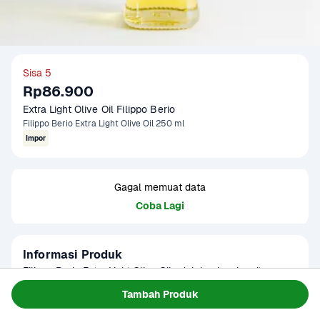
Sisa 5
Rp86.900
Extra Light Olive Oil Filippo Berio
Filippo Berio Extra Light Olive Oil 250 ml
Impor
Gagal memuat data
Coba Lagi
Informasi Produk
Filippo Berio Extra Light Olive Oil adalah minyak zaitun 
berkualitas tinggi yang memiliki rasa ringan dan halus, 
Tambah Produk
cocok untuk memasak sehari-hari. Dengan titik asap yang 
Baca Selengkapnya
Kategori
Sembako
tinggi, minyak ini ideal untuk menggoreng, menumis, dan 