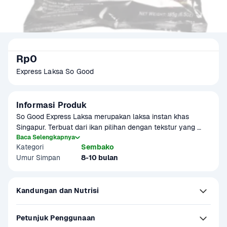
Rp0
Express Laksa So Good
Informasi Produk
So Good Express Laksa merupakan laksa instan khas 
Singapur. Terbuat dari ikan pilihan dengan tekstur yang 
lembut dan gurih. Praktis dan mudah disajikan. Sudah 
Baca Selengkapnya
Kategori
Sembako
lengkap dengan bumbu.
Umur Simpan
8-10 bulan
Kandungan dan Nutrisi
Petunjuk Penggunaan