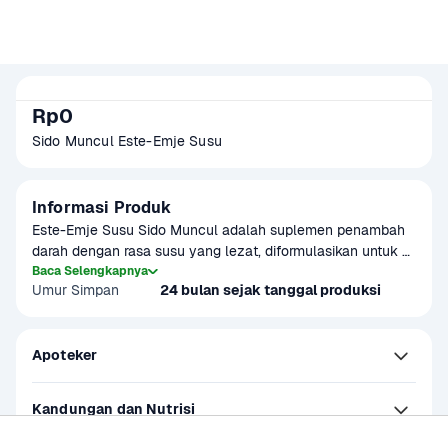
Rp0
Sido Muncul Este-Emje Susu 
Informasi Produk
Este-Emje Susu Sido Muncul adalah suplemen penambah 
darah dengan rasa susu yang lezat, diformulasikan untuk 
membantu mencegah dan mengatasi anemia. Diperkaya 
Baca Selengkapnya
Umur Simpan
24 bulan sejak tanggal produksi
dengan Zat Besi, Vitamin B Kompleks, dan Asam Folat, 
minuman ini mendukung produksi sel darah merah, 
meningkatkan energi, serta menjaga daya tahan tubuh.
Apoteker
Kandungan dan Nutrisi