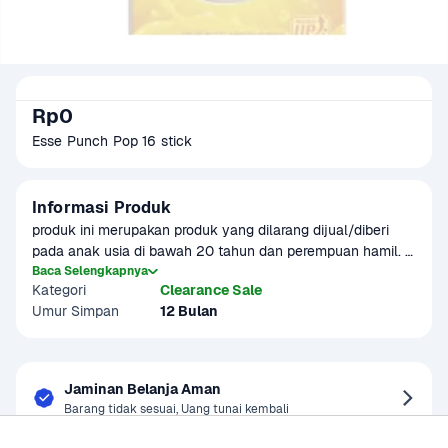
Rp0
Esse Punch Pop 16 stick
Informasi Produk
produk ini merupakan produk yang dilarang dijual/diberi 
pada anak usia di bawah 20 tahun dan perempuan hamil. 
Merokok dapat menyebabkan kanker, serangan jantung, 
Baca Selengkapnya
Kategori
Clearance Sale
impotensi, gangguan kesehatan lainnya termasuk 
Umur Simpan
12 Bulan
gangguan kehamilan dan janin.
Jaminan Belanja Aman
Barang tidak sesuai, Uang tunai kembali