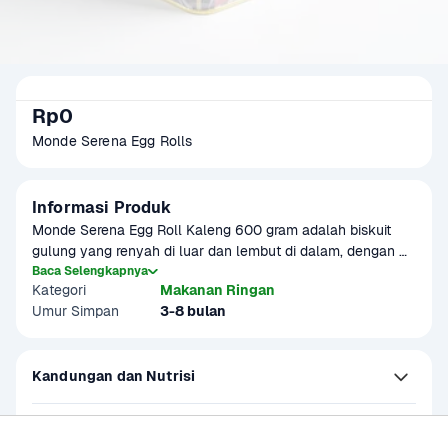
Rp0
Monde Serena Egg Rolls
Informasi Produk
Monde Serena Egg Roll Kaleng 600 gram adalah biskuit 
gulung yang renyah di luar dan lembut di dalam, dengan 
cita rasa telur yang khas dan autentik. Dikemas dalam 
Baca Selengkapnya
Kategori
Makanan Ringan
kaleng eksklusif, produk ini cocok sebagai camilan 
Umur Simpan
3-8 bulan
keluarga, suguhan tamu, atau oleh-oleh khas Indonesia. 
Teksturnya yang ringan dan rasa manis yang seimbang 
menjadikannya favorit di berbagai kesempatan, baik untuk 
Kandungan dan Nutrisi
dinikmati sendiri maupun bersama orang terdekat.​

Petunjuk Penyimpanan