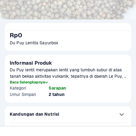
Rp0
Du Puy Lentils Sayurbox
Informasi Produk
Du Puy lentil merupakan lentil yang tumbuh subur di atas 
tanah bekas aktivitas vulkanik, tepatnya di daerah Le Puy, 
Auvergne, Prancis. Du Puy lentil memliki tampilan hijau 
Baca Selengkapnya
Kategori
Sarapan
kehitaman dengan garis-garis hijau dan rasanya yang agak 
Umur Simpan
2 tahun
pedas.
Kandungan dan Nutrisi
Petunjuk Penggunaan