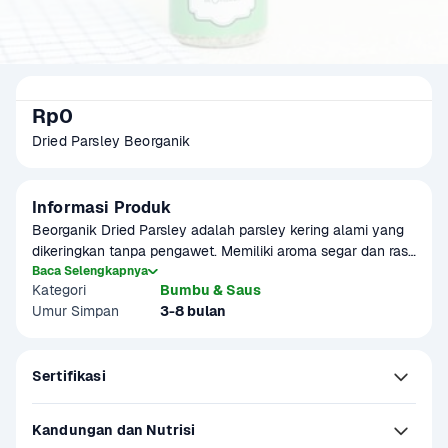
Rp0
Dried Parsley Beorganik
Informasi Produk
Beorganik Dried Parsley adalah parsley kering alami yang 
dikeringkan tanpa pengawet. Memiliki aroma segar dan rasa 
ringan khas parsley, cocok untuk masakan Western, sup, 
Baca Selengkapnya
Kategori
Bumbu & Saus
salad, pasta, dan berbagai olahan panggang. Praktis 
Umur Simpan
3-8 bulan
digunakan langsung sebagai taburan.

Top 5 hidangan dengan parsley:

Sertifikasi
1. Chicken with garlic and parsley

2. Parsley deviled egg

3. Steak sandwich with lemon parsley mayo

Kandungan dan Nutrisi
4. Cod with parsley sauce
