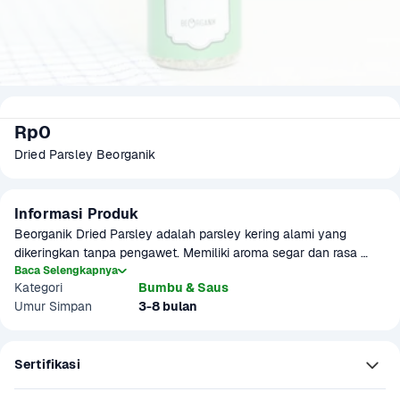
Rp0
Dried Parsley Beorganik
Informasi Produk
Beorganik Dried Parsley adalah parsley kering alami yang 
dikeringkan tanpa pengawet. Memiliki aroma segar dan rasa 
ringan khas parsley, cocok untuk masakan Western, sup, salad, 
Baca Selengkapnya
Kategori
Bumbu & Saus
pasta, dan berbagai olahan panggang. Praktis digunakan 
Umur Simpan
3-8 bulan
langsung sebagai taburan.

Top 5 hidangan dengan parsley:

Sertifikasi
1. Chicken with garlic and parsley

2. Parsley deviled egg
