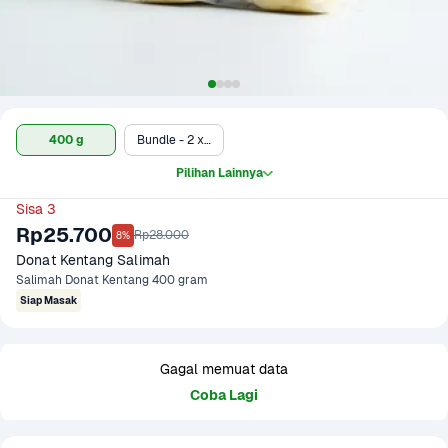
400 g
Bundle - 2 x 400 g
Pilihan Lainnya
Sisa 3
Rp25.700
Rp28.000
8%
Donat Kentang Salimah
Salimah Donat Kentang 400 gram
Siap Masak
Gagal memuat data
Coba Lagi