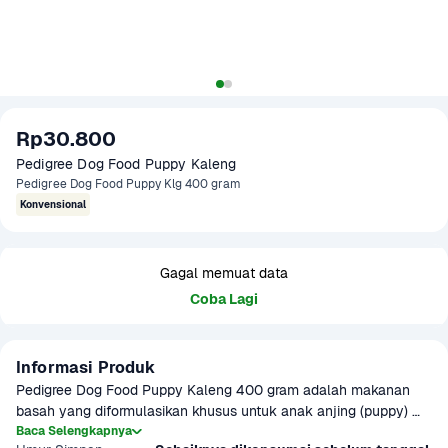
Rp30.800
Pedigree Dog Food Puppy Kaleng
Pedigree Dog Food Puppy Klg 400 gram
Konvensional
Gagal memuat data
Coba Lagi
Informasi Produk
Pedigree Dog Food Puppy Kaleng 400 gram adalah makanan 
basah yang diformulasikan khusus untuk anak anjing (puppy) 
dengan nutrisi lengkap dan seimbang. Mengandung protein 
Baca Selengkapnya