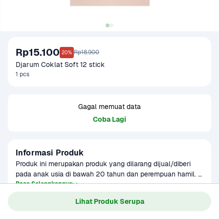
Rp15.100
Rp18.900
20%
Djarum Coklat Soft 12 stick
1 pcs
Gagal memuat data
Coba Lagi
Informasi Produk
Produk ini merupakan produk yang dilarang dijual/diberi 
pada anak usia di bawah 20 tahun dan perempuan hamil. 
Merokok dapat menyebabkan kanker, serangan jantung, 
Baca Selengkapnya
Kategori
Clearance Sale
impotensi, gangguan kesehatan lainnya termasuk 
Lihat Produk Serupa
gangguan kehamilan dan janin.