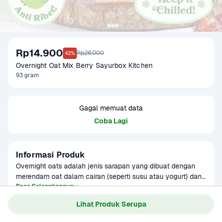
Rp14.900
Rp26.000
42%
Overnight Oat Mix Berry Sayurbox Kitchen
93 gram
Gagal memuat data
Coba Lagi
Informasi Produk
Overnight oats adalah jenis sarapan yang dibuat dengan 
merendam oat dalam cairan (seperti susu atau yogurt) dan 
dibiarkan semalaman dalam lemari es sebelum dimakan.

Baca Selengkapnya
Kategori
Sarapan
Lihat Produk Serupa
Umur Simpan
7 Hari
DIY Overnight Oat Mix Berry ini berisi bahan-bahan sebagai 
berikut:
