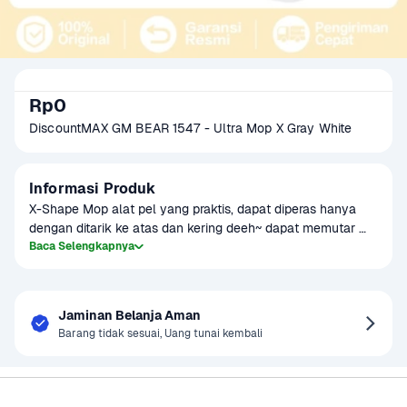
Rp0
DiscountMAX GM BEAR 1547 - Ultra Mop X Gray White
Informasi Produk
X-Shape Mop alat pel yang praktis, dapat diperas hanya 
dengan ditarik ke atas dan kering deeh~ dapat memutar 
360 derajat. Daya serap air sangat baik karena mop dari 
Baca Selengkapnya
bahan microfibre
Jaminan Belanja Aman
Barang tidak sesuai, Uang tunai kembali
Sayurbox
Bantuan & Panduan