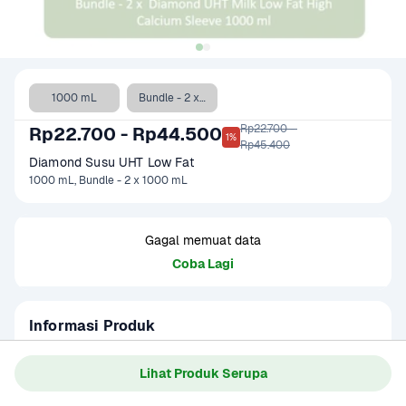
1000 mL
Bundle - 2 x 1000 mL
Rp22.700 - 

Rp22.700 - Rp44.500
1%
Rp45.400
Diamond Susu UHT Low Fat
1000 mL, Bundle - 2 x 1000 mL
Gagal memuat data
Coba Lagi
Informasi Produk
Diamond Susu UHT Low Fat terbuat dari susu segar dan 
tanpa penambahan bahan pengawet yang diproses secara 
Lihat Produk Serupa
Ultra High Temperature, yaitu pemanasan pada suhu yang 
Baca Selengkapnya
Kategori
Susu & Olahan
sangat tinggi dan dalam waktu singkat untuk membunuh 