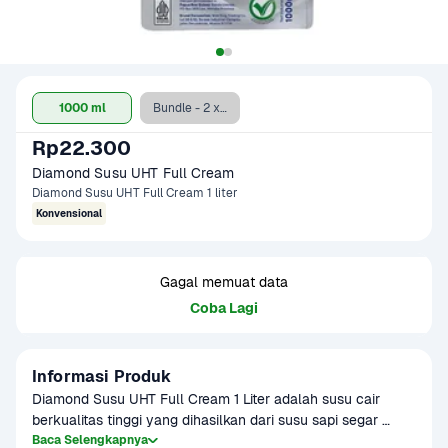
1000 ml
Bundle - 2 x Full Cream
Rp22.300
Diamond Susu UHT Full Cream 
Diamond Susu UHT Full Cream 1 liter
Konvensional
Gagal memuat data
Coba Lagi
Informasi Produk
Diamond Susu UHT Full Cream 1 Liter adalah susu cair 
berkualitas tinggi yang dihasilkan dari susu sapi segar 
tanpa penambahan bahan pengawet. Diproses 
Baca Selengkapnya