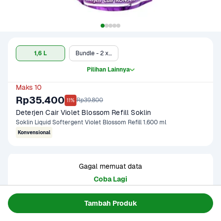
1,6 L
Bundle - 2 x 1,6 L
Pilihan Lainnya
Maks 10
Rp35.400
Rp39.800
11%
Deterjen Cair Violet Blossom Refill Soklin
Soklin Liquid Softergent Violet Blossom Refill 1.600 ml
Konvensional
Gagal memuat data
Coba Lagi
Tambah Produk
Informasi Produk