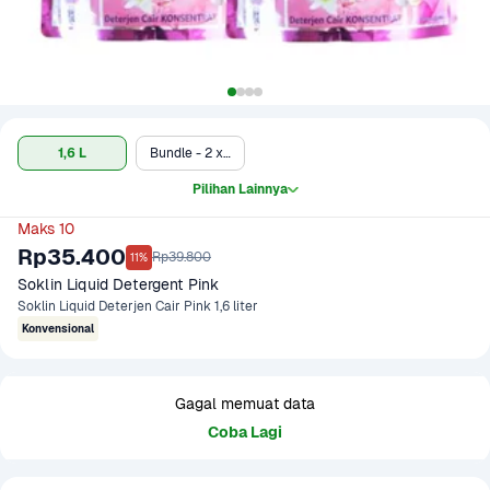
1,6 L
Bundle - 2 x 1.6 L
Pilihan Lainnya
Maks 10
Rp35.400
Rp39.800
11%
Soklin Liquid Detergent Pink
Soklin Liquid Deterjen Cair Pink 1,6 liter
Konvensional
Gagal memuat data
Coba Lagi