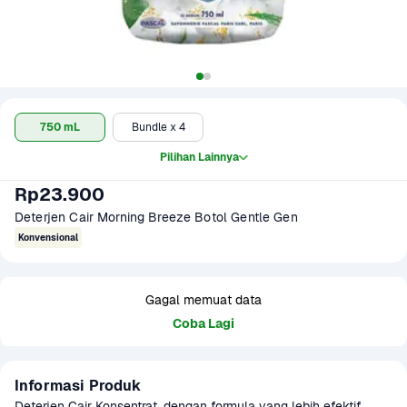
750 mL
Bundle x 4
Pilihan Lainnya
Rp23.900
Deterjen Cair Morning Breeze Botol Gentle Gen
Konvensional
Gagal memuat data
Coba Lagi
Informasi Produk
Deterjen Cair Konsentrat, dengan formula yang lebih efektif 