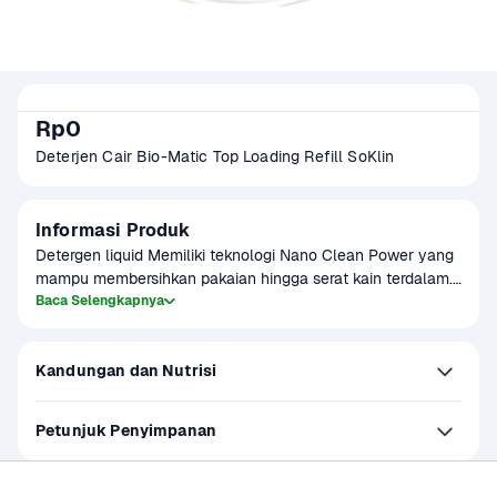
Rp0
Deterjen Cair Bio-Matic Top Loading Refill SoKlin
Informasi Produk
Detergen liquid Memiliki teknologi Nano Clean Power yang 
mampu membersihkan pakaian hingga serat kain terdalam. 
Formula anti bakterial di dalamnya dapat menghilangkan 
Baca Selengkapnya
bau dan menghapus noda yang membandel pada pakaian. 
Pakaian akan terasa harum tahan lama dan warna pakaian 
Kandungan dan Nutrisi
Anda akan terjaga tetap cemerlang
Petunjuk Penyimpanan