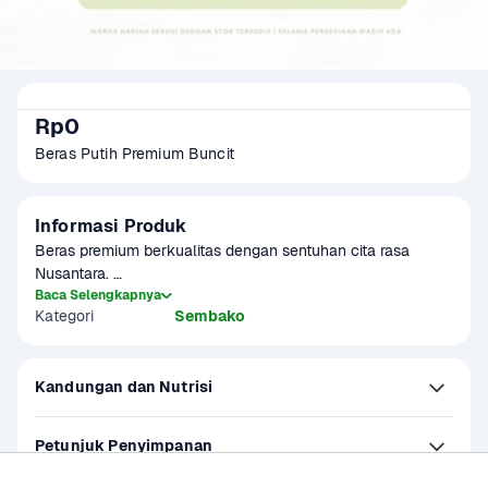
Rp0
Beras Putih Premium Buncit
Informasi Produk
Beras premium berkualitas dengan sentuhan cita rasa 
Nusantara. 

Baca Selengkapnya
Kategori
Sembako
Item clearance sale adalah item serupa, namun merupakan 
stock cacat dikarenakan packaging damage ataupun near 
expiry yaa. Namun secara kualitas belum mengalami 
Kandungan dan Nutrisi
kerusakan yang signifikan, seperti berkutu, berjamur, bau 
tidak normal (apek) dan beras patah lebih dari 50%
Petunjuk Penyimpanan