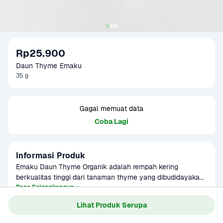
Rp25.900
Daun Thyme Emaku
35 g
Gagal memuat data
Coba Lagi
Informasi Produk
Emaku Daun Thyme Organik adalah rempah kering 
berkualitas tinggi dari tanaman thyme yang dibudidayakan 
secara organik tanpa pestisida. Memiliki aroma segar dan 
Baca Selengkapnya
Kategori
Bumbu & Saus
rasa hangat khas Mediterania, daun thyme ini cocok untuk 
Lihat Produk Serupa
Umur Simpan
3-8 bulan
masakan daging, ayam, sup, hingga saus pasta. Dikemas 
dalam botol praktis berisi 24–35 gram, produk ini cocok 