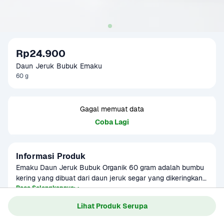
Rp24.900
Daun Jeruk Bubuk Emaku
60 g
Gagal memuat data
Coba Lagi
Informasi Produk
Emaku Daun Jeruk Bubuk Organik 60 gram adalah bumbu 
kering yang dibuat dari daun jeruk segar yang dikeringkan 
dan dihaluskan secara alami. Memberikan aroma segar dan 
Baca Selengkapnya
Kategori
Bumbu & Saus
rasa citrus pada berbagai masakan khas Indonesia seperti 
Lihat Produk Serupa
Umur Simpan
3-8 bulan
rendang, sambal, dan gulai. Tanpa pewarna atau bahan 
tambahan, bubuk ini cocok untuk masakan sehat sehari-