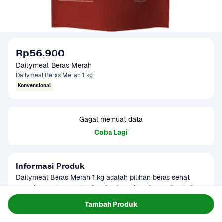
Rp56.900
Dailymeal Beras Merah
Dailymeal Beras Merah 1 kg
Konvensional
Gagal memuat data
Coba Lagi
Informasi Produk
Dailymeal Beras Merah 1 kg adalah pilihan beras sehat 
yang kaya akan serat, vitamin, dan mineral, cocok untuk 
mendukung gaya hidup sehat. Beras merah ini memiliki 
Baca Selengkapnya
Tambah Produk
Kategori
Sembako
tekstur yang pulen dengan rasa alami yang lezat. 
Tersedia untuk
Mengandung antioksidan dan rendah gula, beras merah 
Terjadwal