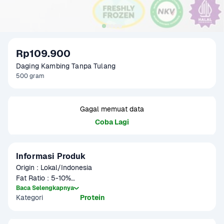
Rp109.900
Daging Kambing Tanpa Tulang
500 gram
Gagal memuat data
Coba Lagi
Informasi Produk
Origin : Lokal/Indonesia

Fat Ratio : 5-10%

Gramation : 500 gram

Baca Selengkapnya
Kategori
Protein
Glazing : 5-10%

Item Size : P 3, L 4 cm

Item pcs/packs : - 20-25  Pcs
