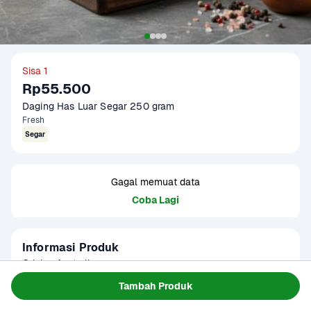
Sisa 1
Rp55.500
Daging Has Luar Segar 250 gram
Fresh
Segar
Gagal memuat data
Coba Lagi
Informasi Produk
Origin : Australia

Fat Ratio : 5-10%

Tambah Produk
Gramation : 250 gram

Baca Selengkapnya
Tersedia untuk
Glazing : Non Glazing

1 - 2 Jam Tiba
Hari ini