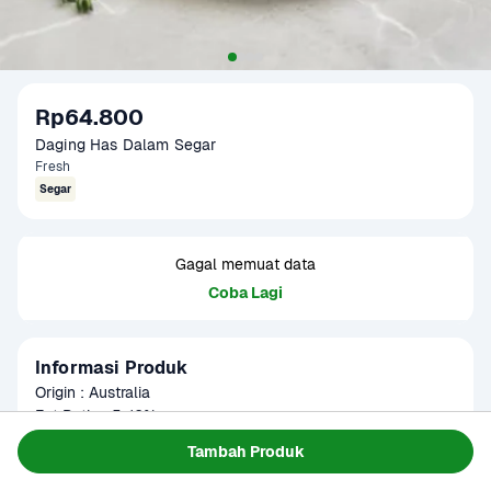
Rp64.800
Daging Has Dalam Segar
Fresh
Segar
Gagal memuat data
Coba Lagi
Informasi Produk
Origin : Australia

Fat Ratio : 5-10%

Gramation : 250 gram

Baca Selengkapnya
Tambah Produk
Kategori
Protein
Glazing : Non Glazing

Part : Tenderloin/Has Dalam
