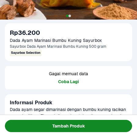
Rp36.200
Dada Ayam Marinasi Bumbu Kuning Sayurbox
Sayurbox Dada Ayam Marinasi Bumbu Kuning 500 gram
Sayurbox Selection
Gagal memuat data
Coba Lagi
Informasi Produk
Dada ayam segar dimarinasi dengan bumbu kuning racikan 
rempah pilihan. Tinggal dimasak untuk sajian ayam bercita 
rasa tradisional yang lezat dan harum.

Baca Selengkapnya
Tambah Produk
Kategori
Siap Saji
Tanpa MSG, tanpa pengawet, siap masak.

Tersedia untuk
Terjadwal