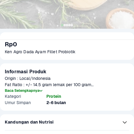
Rp0
Ken Agro Dada Ayam Fillet Probiotik
Informasi Produk
Origin : Local/Indonesia

Fat Ratio : +/- 14.5 gram lemak per 100 gram

Gramation : 200 gram, 250 gram, 500 gram, 1 kg

Baca Selengkapnya
Kategori
Protein
Glazing : 5-10%

Umur Simpan
2-6 bulan
Part : Boneless Breast skinless

Item Size : P 28, L 20, T 2 cm

Item pcs/packs : 1 (500 grm)

Kandungan dan Nutrisi
Packaging : Non Vacuum with PI 0.7mm
