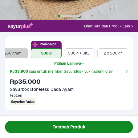
Lihat S&K dan Produk Lain >
Promo Rp33.9rb
250 gram
500 g
500 g + Ultra Milk UHT Full Cream 750 ml
2 x 500 gr
Pilihan Lainnya
Rp33.900
 saja untuk member Sayurplus - yuk gabung disini
Rp35.000
Sayurbox Boneless Dada Ayam
Frozen
Sayurbox Value
Gagal memuat data
Tambah Produk
Coba Lagi