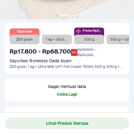
Promo Rp33.9rb
Flash Sale
250 gram
1 kg + Ultra Milk UHT Full Cream 750ml
500 g
500 g + Ultra Milk UHT Full Cream 750 ml
Rp18.000 - 

Rp17.800 - Rp68.700
5%
Rp70.000
Sayurbox Boneless Dada Ayam
250 gram, 1 kg + Ultra Milk UHT Full Cream 750ml, 500 g, 500 g + Ultra Milk UHT Full Cream 750 ml, 2 x 500 gr
Gagal memuat data
Coba Lagi
Informasi Produk
Origin : Local/Indonesia

Lihat Produk Serupa
Fat Content : +/- 2.5 gram lemak per 100 gram

Baca Selengkapnya