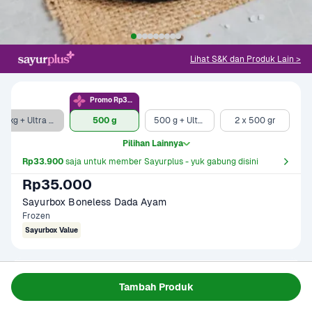
Lihat S&K dan Produk Lain >
Promo Rp33.9rb
1 kg + Ultra Milk UHT Full Cream 750ml
500 g
500 g + Ultra Milk UHT Full Cream 750 ml
2 x 500 gr
Pilihan Lainnya
Rp33.900
 saja untuk member Sayurplus - yuk gabung disini
Rp35.000
Sayurbox Boneless Dada Ayam
Frozen
Sayurbox Value
Gagal memuat data
Tambah Produk
Coba Lagi