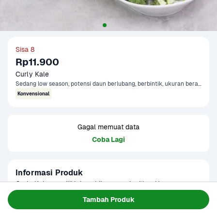
Sisa 8
Rp11.900
Curly Kale
Sedang low season, potensi daun berlubang, berbintik, ukuran beragam
Konvensional
Gagal memuat data
Coba Lagi
Informasi Produk
Curly Kale memiliki daun hijau yang keriting. Umumnya, 
kale diolah sebagai tumisan atau kreasi masakan lainnya. 
Tambah Produk
Terdapat potensi kelebihan/kekurangan gramasi +-10% per 
Baca Selengkapnya
Kategori
Sayur
pack