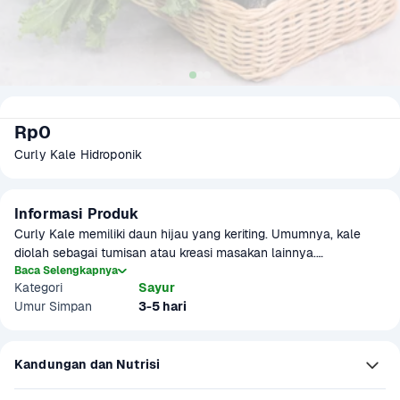
Rp0
Curly Kale Hidroponik
Informasi Produk
Curly Kale memiliki daun hijau yang keriting. Umumnya, kale 
diolah sebagai tumisan atau kreasi masakan lainnya.

Baca Selengkapnya
Kategori
Sayur
Ditanam secara hidroponik. Sehingga menghasilkan kualitas 
Umur Simpan
3-5 hari
produk yang segar dan lebih sehat. Terdapat potensi 
kelebihan/kekurangan gramasi +-10% per pack
Kandungan dan Nutrisi