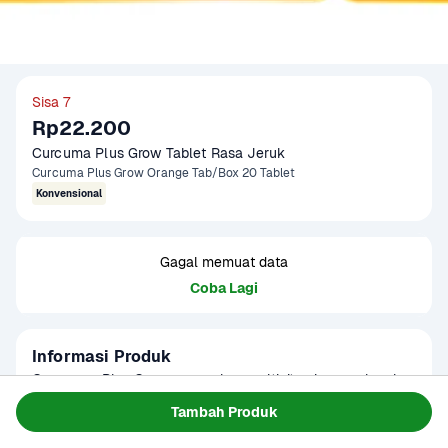
Sisa 7
Rp22.200
Curcuma Plus Grow Tablet Rasa Jeruk
Curcuma Plus Grow Orange Tab/Box 20 Tablet
Konvensional
Gagal memuat data
Coba Lagi
Informasi Produk
Curcuman Plus Grow merupakan multivitamin yang lengkap 
untuk membantu pertumbuhan otak anak, yang dilengkapi 
Tambah Produk
minyak ikan, temulawak organik, kalsium dan multivitamin

Baca Selengkapnya
Umur Simpan
6-8 Bulan