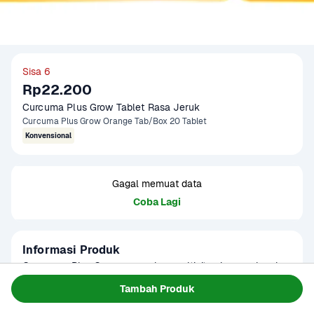
Sisa 6
Rp22.200
Curcuma Plus Grow Tablet Rasa Jeruk
Curcuma Plus Grow Orange Tab/Box 20 Tablet
Konvensional
Gagal memuat data
Coba Lagi
Informasi Produk
Curcuman Plus Grow merupakan multivitamin yang lengkap 
untuk membantu pertumbuhan otak anak, yang dilengkapi 
Tambah Produk
minyak ikan, temulawak organik, kalsium dan multivitamin

Baca Selengkapnya
Umur Simpan
6-8 Bulan