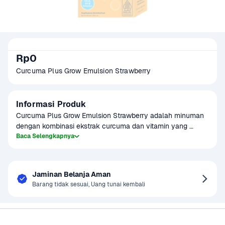
Rp0
Curcuma Plus Grow Emulsion Strawberry
Informasi Produk
Curcuma Plus Grow Emulsion Strawberry adalah minuman 
dengan kombinasi ekstrak curcuma dan vitamin yang 
dirancang untuk mendukung pertumbuhan dan kesehatan 
Baca Selengkapnya
tubuh. Diperkaya dengan rasa stroberi yang lezat, produk 
ini membantu meningkatkan daya tahan tubuh serta 
menjaga kesehatan pencernaan. Dengan kandungan 
Jaminan Belanja Aman
curcuma yang memiliki sifat anti-inflamasi, Curcuma Plus 
Barang tidak sesuai, Uang tunai kembali
Grow cocok untuk dikonsumsi oleh anak-anak maupun 
dewasa. Dapat dinikmati sebagai suplemen harian yang 
menyegarkan, hadir dalam kemasan botol praktis 200 ml, 
Sayurbox
Bantuan & Panduan
siap memberikan manfaat kesehatan dalam setiap 