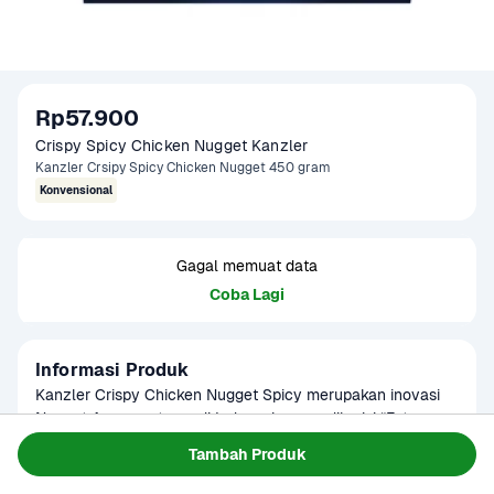
Rp57.900
Crispy Spicy Chicken Nugget Kanzler
Kanzler Crsipy Spicy Chicken Nugget 450 gram
Konvensional
Gagal memuat data
Coba Lagi
Informasi Produk
Kanzler Crispy Chicken Nugget Spicy merupakan inovasi 
Nugget Ayam pertama di Indonesia yang dilapisi “Extra 
Crispy Bubble Crumb” dan memiliki rasa yg pedas, 
Baca Selengkapnya
Tambah Produk
Tersedia untuk
memberikan sensasi ekstra renyah yang belum pernah ada 
Terjadwal