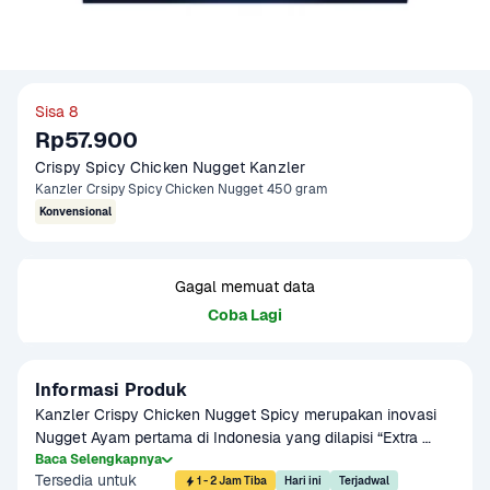
Sisa 8
Rp57.900
Crispy Spicy Chicken Nugget Kanzler
Kanzler Crsipy Spicy Chicken Nugget 450 gram
Konvensional
Gagal memuat data
Coba Lagi
Informasi Produk
Kanzler Crispy Chicken Nugget Spicy merupakan inovasi 
Nugget Ayam pertama di Indonesia yang dilapisi “Extra 
Crispy Bubble Crumb” dan memiliki rasa yg pedas, 
Baca Selengkapnya
Tersedia untuk
memberikan sensasi ekstra renyah yang belum pernah ada 
1 - 2 Jam Tiba
Hari ini
Terjadwal