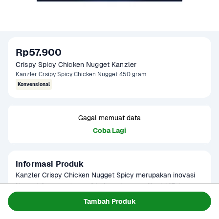
Rp57.900
Crispy Spicy Chicken Nugget Kanzler
Kanzler Crsipy Spicy Chicken Nugget 450 gram
Konvensional
Gagal memuat data
Coba Lagi
Informasi Produk
Kanzler Crispy Chicken Nugget Spicy merupakan inovasi 
Nugget Ayam pertama di Indonesia yang dilapisi “Extra 
Crispy Bubble Crumb” dan memiliki rasa yg pedas, 
Baca Selengkapnya
Tambah Produk
Tersedia untuk
memberikan sensasi ekstra renyah yang belum pernah ada 
Terjadwal