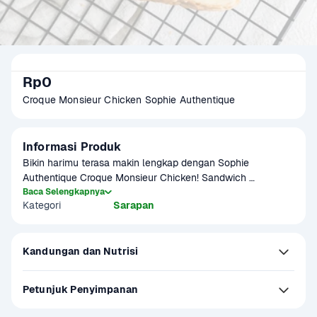
Rp0
Croque Monsieur Chicken Sophie Authentique
Informasi Produk
Bikin harimu terasa makin lengkap dengan Sophie 
Authentique Croque Monsieur Chicken! Sandwich 
tradisional dari Prancis ini bisa jadi pilihan comfort food, lho. 
Baca Selengkapnya
Kategori
Sarapan
Tekstur rotinya empuk, isian chicken ham yang lembut 
dengan keju dan cream yang lumer di mulut jadi kombinasi 
yang sempurna deh.
Kandungan dan Nutrisi
Petunjuk Penyimpanan