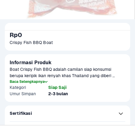
Rp0
Crispy Fish BBQ Boat
Informasi Produk
Boat Crispy Fish BBQ adalah camilan siap konsumsi 
berupa keripik ikan renyah khas Thailand yang diberi 
bumbu barbeque yang lezat.
Baca Selengkapnya
Kategori
Siap Saji
Umur Simpan
2-3 bulan
Sertifikasi
Kandungan dan Nutrisi